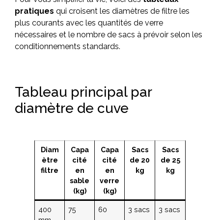
pratiques
qui croisent les diamètres de filtre les
plus courants avec les quantités de verre
nécessaires et le nombre de sacs à prévoir selon les
conditionnements standards.
Tableau principal par
diamètre de cuve
Diam
Capa
Capa
Sacs
Sacs
ètre
cité
cité
de 20
de 25
filtre
en
en
kg
kg
sable
verre
(kg)
(kg)
400
75
60
3 sacs
3 sacs
mm