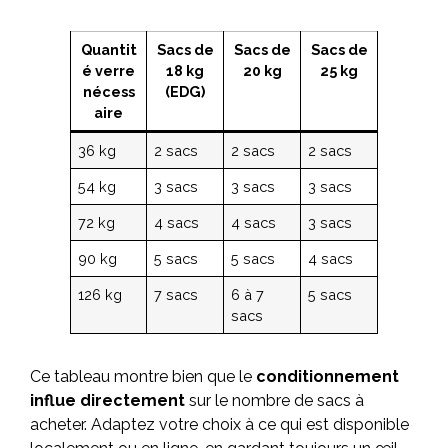
Quantit
Sacs de
Sacs de
Sacs de
é verre
18 kg
20 kg
25 kg
nécess
(EDG)
aire
36 kg
2 sacs
2 sacs
2 sacs
54 kg
3 sacs
3 sacs
3 sacs
72 kg
4 sacs
4 sacs
3 sacs
90 kg
5 sacs
5 sacs
4 sacs
126 kg
7 sacs
6 à 7
5 sacs
sacs
Ce tableau montre bien que le
conditionnement
influe directement
sur le nombre de sacs à
acheter. Adaptez votre choix à ce qui est disponible